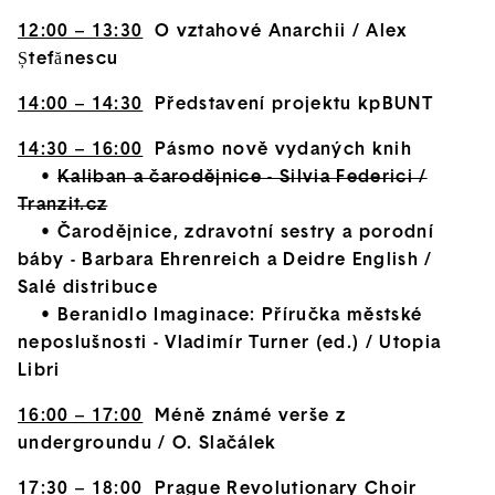
12:00 – 13:30
O vztahové Anarchii / Alex
Ștefănescu
14:00 – 14:30
Představení projektu kpBUNT
14:30 – 16:00
Pásmo nově vydaných knih
•
Kaliban a čarodějnice - Silvia Federici /
Tranzit.cz
• Čarodějnice, zdravotní sestry a porodní
báby - Barbara Ehrenreich a Deidre English /
Salé distribuce
• Beranidlo Imaginace: Příručka městské
neposlušnosti - Vladimír Turner (ed.) / Utopia
Libri
16:00 – 17:00
Méně známé verše z
undergroundu / O. Slačálek
17:30 – 18:00
Prague Revolutionary Choir